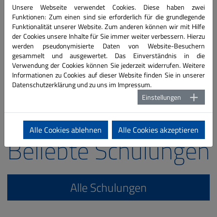
Unsere Webseite verwendet Cookies. Diese haben zwei
"Microsoft System 2019 an. SC 2019 bietet Ihnen für
Funktionen: Zum einen sind sie erforderlich für die grundlegende
Windows Clients eine Systemüberwachung,
Funktionalität unserer Website. Zum anderen können wir mit Hilfe
der Cookies unsere Inhalte für Sie immer weiter verbessern. Hierzu
Softwareverteilung, Hard- und Softwareinventur in
werden pseudonymisierte Daten von Website-Besuchern
einer einheitlich zu bedienenden Oberfläche an.
gesammelt und ausgewertet. Das Einverständnis in die
Verwendung der Cookies können Sie jederzeit widerrufen. Weitere
Intranet, Extranet oder Internet
Informationen zu Cookies auf dieser Website finden Sie in unserer
Datenschutzerklärung
und zu uns im
Impressum
.
Sie möchten die Zusammenarbeit im Unternehmen
Einstellungen
oder mit Lieferanten oder mit Kunden optimieren? Dann
ist die SharePoint Plattform für Sie genau das richtige.
Alle Cookies ablehnen
Alle Cookies akzeptieren
Beliebte Schulungen
Alle Schulungen