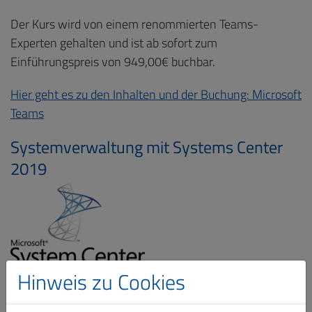
Der Kurs wird von einem renommierten Teams-
Experten gehalten und ist ab sofort zum
Einführungspreis von 949,00€ buchbar.
Hier geht es zu den Inhalten und der Buchung: Microsoft
Teams
Systemverwaltung mit Systems Center
2019
Hinweis zu Cookies
Sie suchen ein Programm, um Ihr Netzwerk zu
überwachen? Dann schauen Sie sich das neue Produkt