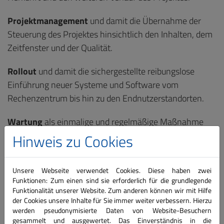
Projektmanagement
und damit die Übernahme der
Steuerung des Projektes hinsichtlich den Inhalten, dem
Zeitfenster und der Qualität.
Rollout
und damit die sichergestellte reibungslose
Einführung neuer Systeme und Software vom
Rechenzentrum bis hin zu den Endnutzerstandorten.
Wartung
als einmalige und regelmäßige Maßnahme
von Systemen und Software bis hin zur lückenlosen
Hinweis zu Cookies
Dokumentation und den erforderlichen
wiederkehrenden Lizenzierungsmaßnahmen.
Unsere Webseite verwendet Cookies. Diese haben zwei
Funktionen: Zum einen sind sie erforderlich für die grundlegende
Consulting
im Vorfeld Ihrer Entscheidungsfindung, aber
Funktionalität unserer Website. Zum anderen können wir mit Hilfe
auch bei der Umsetzung durch qualifizierte technische
der Cookies unsere Inhalte für Sie immer weiter verbessern. Hierzu
werden pseudonymisierte Daten von Website-Besuchern
Consultants oder Anwendungsentwickler.
gesammelt und ausgewertet. Das Einverständnis in die